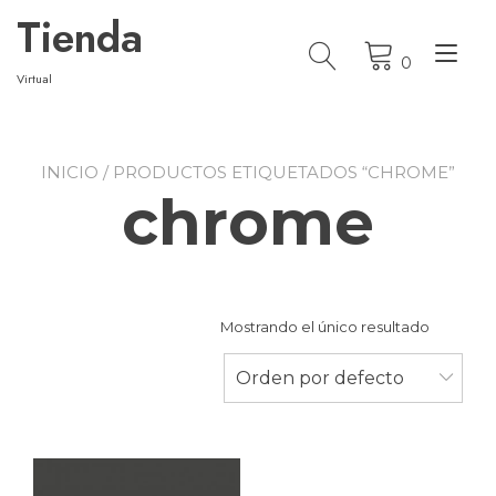
Ir
Tienda
al
Alt
contenido
0
nav
Virtual
INICIO
/ PRODUCTOS ETIQUETADOS “CHROME”
chrome
Mostrando el único resultado
Orden por defecto