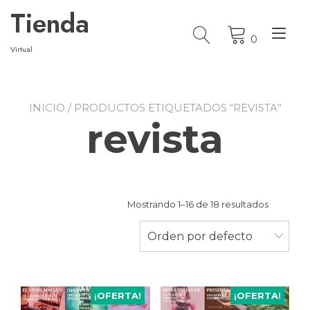
Ir
Tienda
al
Alt
contenido
0
nav
Virtual
INICIO
/ PRODUCTOS ETIQUETADOS “REVISTA”
revista
Mostrando 1–16 de 18 resultados
Orden por defecto
¡OFERTA!
¡OFERTA!