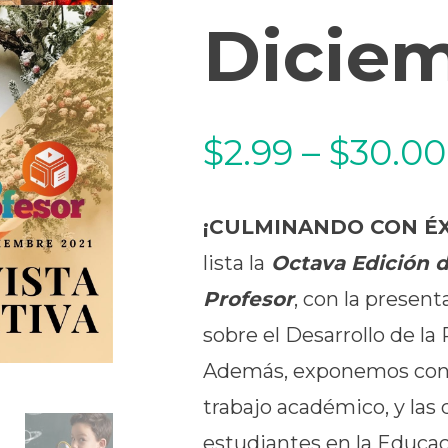
Diciem
$
2.99
–
$
30.00
¡CULMINANDO CON ÉXI
lista la
Octava Edición d
Profesor
, con la present
sobre el Desarrollo de la 
Además, exponemos conse
trabajo académico, y las 
estudiantes en la Educa