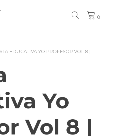
0
ISTA EDUCATIVA YO PROFESOR VOL 8 |
a
iva Yo
r Vol 8 |