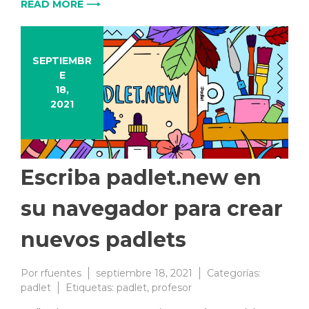
READ MORE ⟶
SEPTIEMBR
E
18,
2021
Escriba padlet.new en
su navegador para crear
nuevos padlets
Por
rfuentes
septiembre 18, 2021
Categorías:
padlet
Etiquetas:
padlet
,
profesor