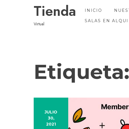
Ir
Tienda
al
INICIO
NUES
contenido
SALAS EN ALQU
Virtual
Etiqueta
JULIO
30,
2021